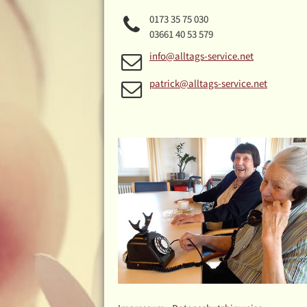
0173 35 75 030
03661 40 53 579
info@alltags-service.net
patrick@alltags-service.net